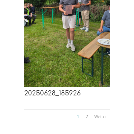
20250628_185926
1
2
Weiter