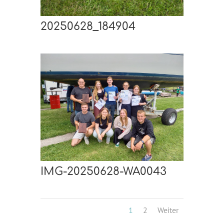
20250628_184904
IMG-20250628-WA0043
1
2
Weiter