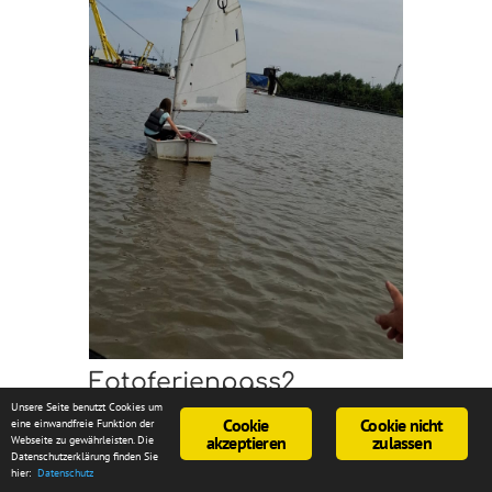
Fotoferienpass2
Unsere Seite benutzt Cookies um
Cookie
Cookie nicht
eine einwandfreie Funktion der
akzeptieren
zulassen
Webseite zu gewährleisten. Die
Datenschutzerklärung finden Sie
hier:
Datenschutz