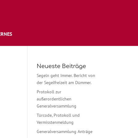
ERNES
Neueste Beiträge
Segeln geht Immer. Bericht von
der Segelfreizeit am Dümmer.
Protokoll zur
außerordentlichen
Generalversammlung
Türcode, Protokoll und
Vermisstenmeldung
Generalversammlung Anträge