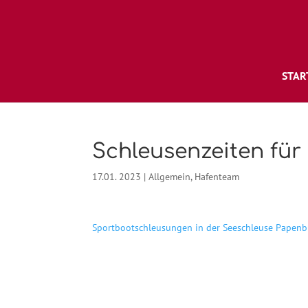
STAR
Schleusenzeiten für
17.01. 2023
|
Allgemein
,
Hafenteam
Sportbootschleusungen in der Seeschleuse Papen