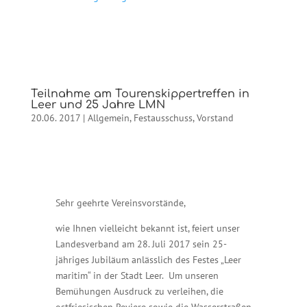
Teilnahme am Tourenskippertreffen in
Leer und 25 Jahre LMN
20.06. 2017
|
Allgemein
,
Festausschuss
,
Vorstand
Sehr geehrte Vereinsvorstände,
wie Ihnen vielleicht bekannt ist, feiert unser
Landesverband am 28. Juli 2017 sein 25-
jähriges Jubiläum anlässlich des Festes „Leer
maritim“ in der Stadt Leer. Um unseren
Bemühungen Ausdruck zu verleihen, die