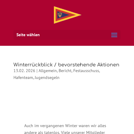
Seite wählen
Winterrückblick / bevorstehende Aktionen
13.02. 2026
|
Allgemein
,
Bericht
,
Festausschuss
,
Hafenteam
,
Jugendsegeln
Auch im vergangenen Winter waren wir alles
andere als tatenlos. Viele unserer Mitglieder