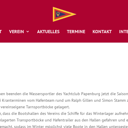
T
VEREIN
AKTUELLES
TERMINE
KONTAKT
INT
en beenden die Wassersportler des Yachtclub Papenburg jetzt die Saiso
ei Kranterminen vom Hafenteam rund um Ralph Gillen und Simon Stamm 
 vereinseigene Tarnsportböcke gelagert.
, dass die Bootshallen des Vereins die Schiffe für das Winterlager aufne
lagerten Transportböcke und Hafentrailer aus den Hallen gefahren und 
emacht, sodass im Winter möglichst viele Boote in den Hallen untergestel