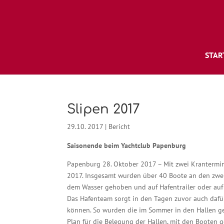
STAR
Slipen 2017
29.10. 2017
|
Bericht
Saisonende beim Yachtclub Papenburg
Papenburg 28. Oktober 2017 – Mit zwei Krantermin
2017. Insgesamt wurden über 40 Boote an den zw
dem Wasser gehoben und auf Hafentrailer oder auf
Das Hafenteam sorgt in den Tagen zuvor auch dafür
können. So wurden die im Sommer in den Hallen ge
Plan für die Belegung der Hallen, mit den Booten g