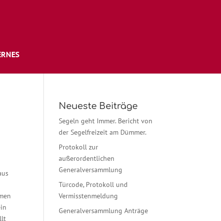
ERNES
Neueste Beiträge
Segeln geht Immer. Bericht von
der Segelfreizeit am Dümmer.
Protokoll zur
außerordentlichen
n
Generalversammlung
aus
Türcode, Protokoll und
hmen
Vermisstenmeldung
ein
Generalversammlung Anträge
lt