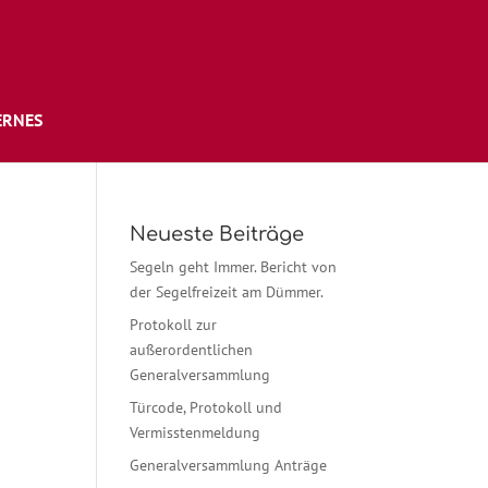
ERNES
Neueste Beiträge
Segeln geht Immer. Bericht von
der Segelfreizeit am Dümmer.
Protokoll zur
außerordentlichen
Generalversammlung
Türcode, Protokoll und
Vermisstenmeldung
Generalversammlung Anträge