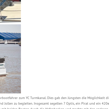
orbootfahrer zum YC Turmkanal. Dies gab den Jüngsten die Möglichkeit d
 Jollen zu begleiten. Insgesamt segelten 7 Optis, ein Pirat und ein 420
te mit beiden Booten durch die Hafenbecken und machte mit den anderen