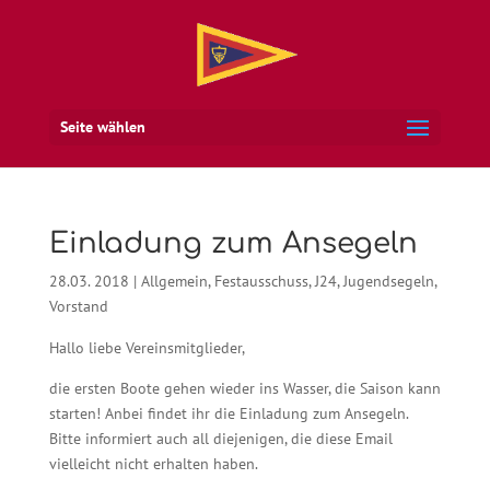
Seite wählen
Einladung zum Ansegeln
28.03. 2018
|
Allgemein
,
Festausschuss
,
J24
,
Jugendsegeln
,
Vorstand
Hallo liebe Vereinsmitglieder,
die ersten Boote gehen wieder ins Wasser, die Saison kann
starten! Anbei findet ihr die Einladung zum Ansegeln.
Bitte informiert auch all diejenigen, die diese Email
vielleicht nicht erhalten haben.