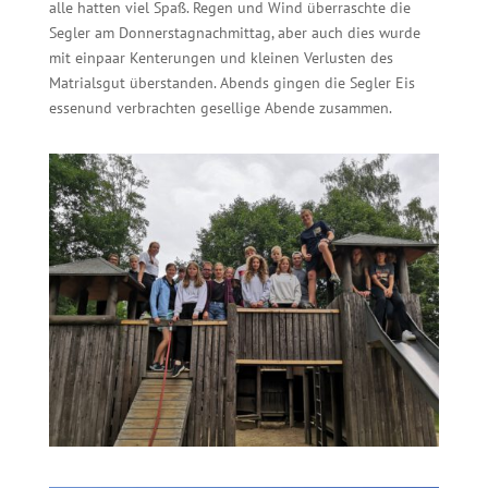
alle
hatten
viel
Spaß
.
Regen und Wind
überraschte
die
Segler
am
Donnerstag
n
achmittag
,
aber
a
uch
dies
wurde
mit
ein
paar
Kenterungen
und
kleinen
Verlusten
des
Matrials
gut
ü
berstanden
.
Abends
gingen
die
Segler
Eis
essen
und
verbrachten
gesellige
Abend
e
zusammen
.