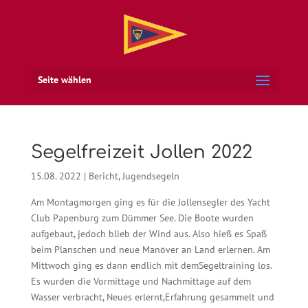
Seite wählen
Segelfreizeit Jollen 2022
15.08. 2022
|
Bericht
,
Jugendsegeln
Am
Montagmorgen
ging es für
die
Jollensegler des Yacht
Club Papenburg
zum
Dümmer
See. Die Boote wurden
aufgebaut, jedoch
blieb der Wind aus. Also hieß es Spaß
beim
P
lansche
n und neue Manöver an Land erlernen
.
Am
Mittwoch
gin
g es
dann
endlich
mit
dem
Segeltraining
los.
Es
wurden
die
Vormittage
und
Nachmittage
auf
dem
Wasser
v
erbracht
,
Neues
erlernt
,
Erfahrung
gesammelt
und