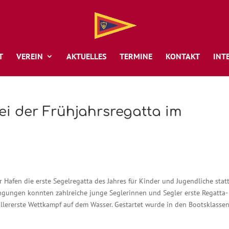
T
VEREIN
AKTUELLES
TERMINE
KONTAKT
INT
ei der Frühjahrsregatta im
fen die erste Segelregatta des Jahres für Kinder und Jugendliche statt
gungen konnten zahlreiche junge Seglerinnen und Segler erste Regatta-
allererste Wettkampf auf dem Wasser. Gestartet wurde in den Bootsklasse