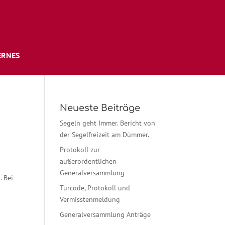
ERNES
Neueste Beiträge
Segeln geht Immer. Bericht von
der Segelfreizeit am Dümmer.
Protokoll zur
außerordentlichen
Generalversammlung
. Bei
Türcode, Protokoll und
Vermisstenmeldung
n
Generalversammlung Anträge