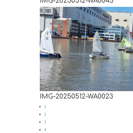
IMG-20250512-WA0043
IMG-20250512-WA0023
1
2
3
4