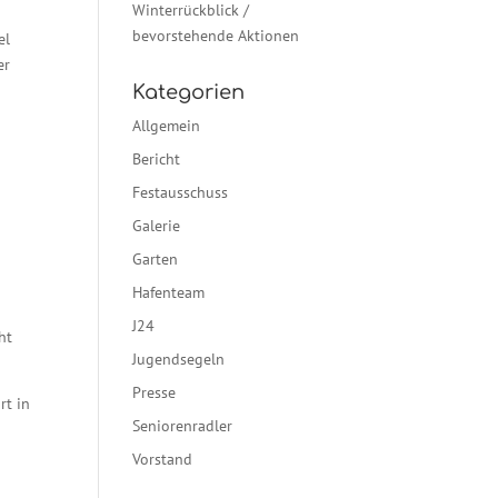
Winterrückblick /
bevorstehende Aktionen
el
er
Kategorien
Allgemein
Bericht
Festausschuss
Galerie
Garten
Hafenteam
J24
ht
Jugendsegeln
Presse
rt in
Seniorenradler
Vorstand