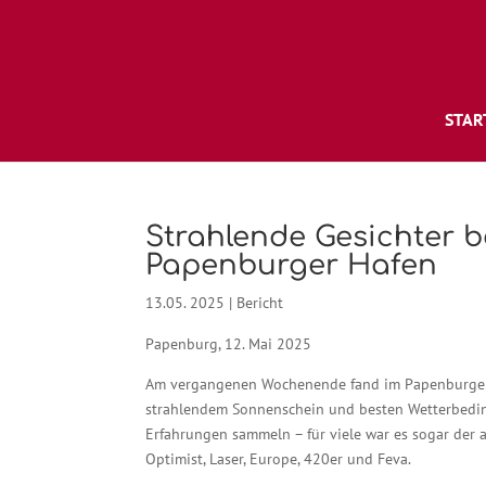
STAR
Strahlende Gesichter b
Papenburger Hafen
13.05. 2025
|
Bericht
Papenburg, 12. Mai 2025
Am vergangenen Wochenende fand im Papenburger Ha
strahlendem Sonnenschein und besten Wetterbedin
Erfahrungen sammeln – für viele war es sogar der 
Optimist, Laser, Europe, 420er und Feva.