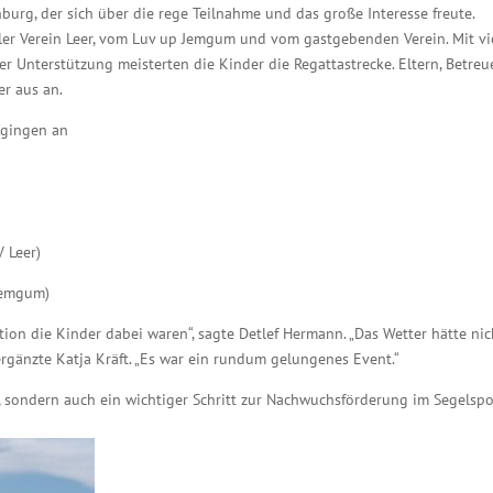
urg, der sich über die rege Teilnahme und das große Interesse freute.
r Verein Leer, vom Luv up Jemgum und vom gastgebenden Verein. Mit vi
r Unterstützung meisterten die Kinder die Regattastrecke. Eltern, Betreu
r aus an.
 gingen an
 Leer)
Jemgum)
tion die Kinder dabei waren“, sagte Detlef Hermann. „Das Wetter hätte nic
ergänzte Katja Kräft. „Es war ein rundum gelungenes Event.“
t, sondern auch ein wichtiger Schritt zur Nachwuchsförderung im Segelspo