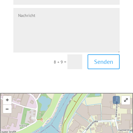
Senden
=
8 + 9
+
⤢
–