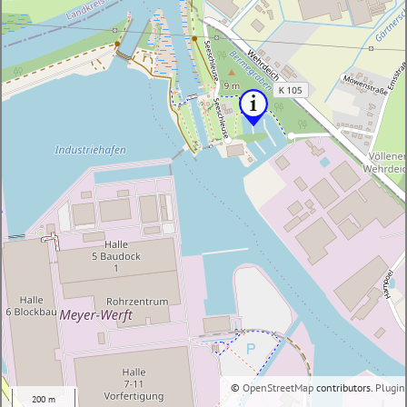
©
OpenStreetMap
contributors.
Plugin
200 m