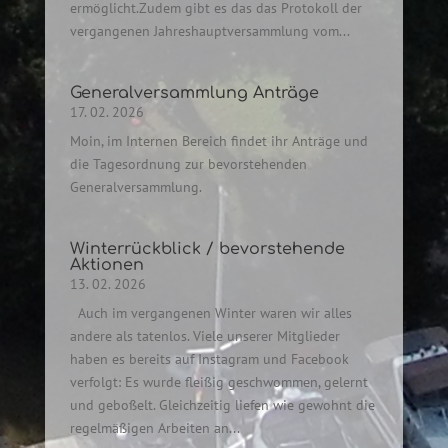
ermöglicht.Zudem gibt es das das Protokoll der
vergangenen Jahreshauptversammlung vom...
Generalversammlung Anträge
17. 02. 2026
Moin, im Internen Bereich findet ihr Anträge und
die Tagesordnung zur bevorstehenden
Generalversammlung.
Winterrückblick / bevorstehende
Aktionen
13. 02. 2026
Auch im vergangenen Winter waren wir alles
andere als tatenlos. Viele unserer Mitglieder
haben es bereits auf Instagram und Facebook
verfolgt: Es wurde fleißig geschwommen, gelernt
und geboßelt. Gleichzeitig liefen wie gewohnt die
regelmäßigen Arbeiten an...