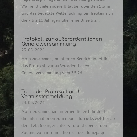
Während viele andere Urlauber über den Sturm
und das bedeckte Wetter schimpften freuten sich
die 7 bis 15 Jährigen über eine Brise bis...
Protokoll zur außerordentlichen
Generalversammlung
23. 05. 2026
Moin zusammen, im internen Bereich findet ihr
das Protokoll zur außerordentlichen
Generalversammlung vom 7.5.26.
Türcode, Protokoll und
Vermisstenmeldung
24. 03. 2026
Moin zusammen.im internen Bereich findet Ihr
die Informationen zum neuen Türcode, welcher ab
dem 1.4.26 eingerichtet wird und ebenso den
Zugang zum internen Bereich der Homepage