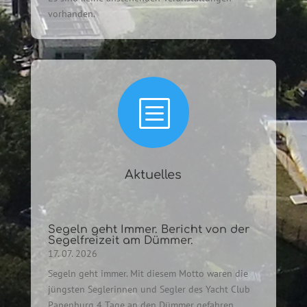
vorhanden.
b
Aktuelles
Segeln geht Immer. Bericht von der
Segelfreizeit am Dümmer.
17. 07. 2026
Segeln geht immer. Mit diesem Motto waren die
jüngsten Seglerinnen und Segler des Yacht Club
Papenburg 4 Tage an den Dümmer gefahren.