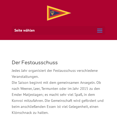
Seite wählen
Der Festausschuss
Jedes Jahr organisiert der Festausschuss verschiedene
Veranstaltungen.
Die Saison beginnt mit dem gemeinsamen Ansegeln. Ob
nach Weener, Leer, Termunten oder im Jahr 2015 zu den
Emder Matjestagen; es macht sehr viel Spaß, in dem
Konvoi mitzufahren. Die Gemeinschaft wird gefördert und
beim anschließenden Essen ist viel Gelegenheit, einen
Klönschnack zu halten.