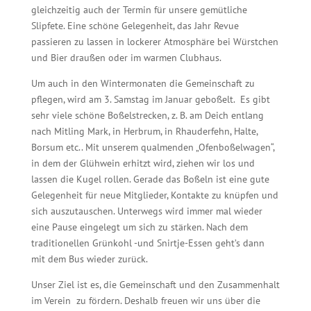
gleichzeitig auch der Termin für unsere gemütliche
Slipfete. Eine schöne Gelegenheit, das Jahr Revue
passieren zu lassen in lockerer Atmosphäre bei Würstchen
und Bier draußen oder im warmen Clubhaus.
Um auch in den Wintermonaten die Gemeinschaft zu
pflegen, wird am 3. Samstag im Januar geboßelt. Es gibt
sehr viele schöne Boßelstrecken, z. B. am Deich entlang
nach Mitling Mark, in Herbrum, in Rhauderfehn, Halte,
Borsum etc.. Mit unserem qualmenden „Ofenboßelwagen“,
in dem der Glühwein erhitzt wird, ziehen wir los und
lassen die Kugel rollen. Gerade das Boßeln ist eine gute
Gelegenheit für neue Mitglieder, Kontakte zu knüpfen und
sich auszutauschen. Unterwegs wird immer mal wieder
eine Pause eingelegt um sich zu stärken. Nach dem
traditionellen Grünkohl -und Snirtje-Essen geht’s dann
mit dem Bus wieder zurück.
Unser Ziel ist es, die Gemeinschaft und den Zusammenhalt
im Verein zu fördern. Deshalb freuen wir uns über die