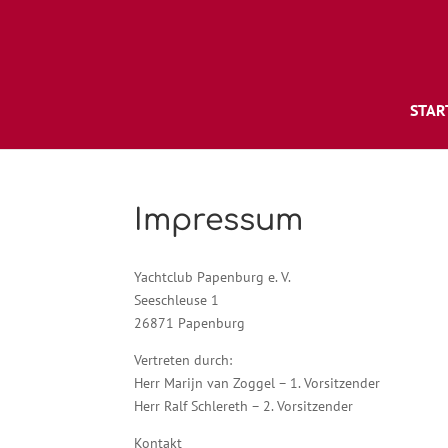
STAR
Impressum
Yachtclub Papenburg e. V.
Seeschleuse 1
26871 Papenburg
Vertreten durch:
Herr Marijn van Zoggel – 1. Vorsitzender
Herr Ralf Schlereth – 2. Vorsitzender
Kontakt