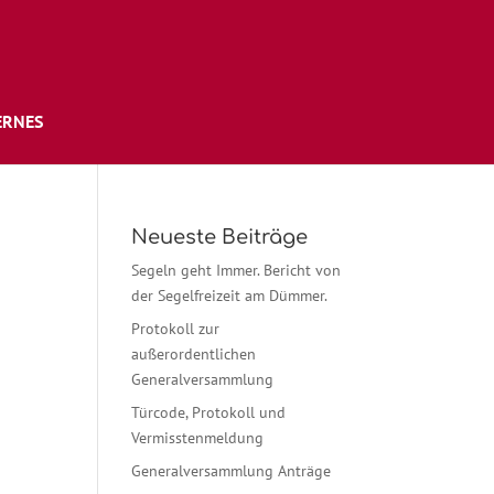
ERNES
Neueste Beiträge
Segeln geht Immer. Bericht von
der Segelfreizeit am Dümmer.
Protokoll zur
außerordentlichen
Generalversammlung
Türcode, Protokoll und
Vermisstenmeldung
Generalversammlung Anträge