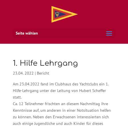
Seite wählen
1. Hilfe Lehrgang
23.04. 2022
|
Bericht
Am 23.04.2022 fand im Clubhaus des Yachtclubs ein 1.
Hilfe-Lehrgang unter der Leitung von Hubert Scheffer
statt.
Ca. 12 Teilnehmer frischten an diesem Nachmittag ihre
Kenntnisse auf, um anderen in einer Notsituation helfen
zu können. Neben den Erwachsenen interessierten sich
auch einige Jugendliche und auch Kinder für dieses