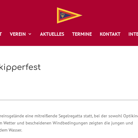
T
VEREIN
AKTUELLES
TERMINE
KONTAKT
INT
kipperfest
nsgelände eine mitreißende Segelregatta statt, bei der sowohl Optikin
stem Wetter und bescheidenen Windbedingungen zeigten die jungen und
 dem Wasser.