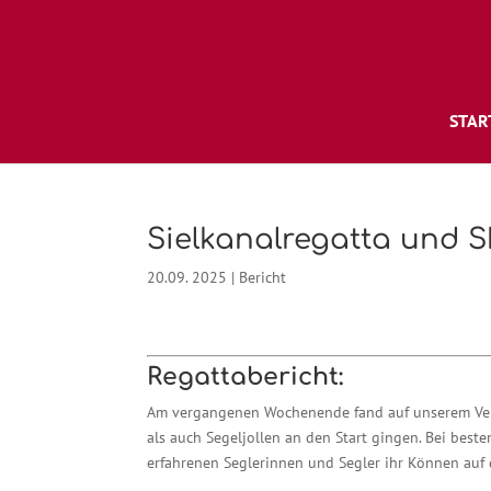
STAR
Sielkanalregatta und S
20.09. 2025
|
Bericht
Regattabericht:
Am vergangenen Wochenende fand auf unserem Verei
als auch Segeljollen an den Start gingen. Bei be
erfahrenen Seglerinnen und Segler ihr Können auf