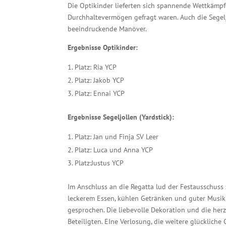
Die Optikinder lieferten sich spannende Wettkämpf
Durchhaltevermögen gefragt waren. Auch die Segelj
beeindruckende Manöver.
Ergebnisse Optikinder:
Platz: Ria YCP
Platz: Jakob YCP
Platz: Ennai YCP
Ergebnisse Segeljollen (Yardstick):
Platz: Jan und Finja SV Leer
Platz: Luca und Anna YCP
Platz:Justus YCP
Im Anschluss an die Regatta lud der Festausschuss z
leckerem Essen, kühlen Getränken und guter Musik
gesprochen. Die liebevolle Dekoration und die he
Beteiligten. EIne Verlosung, die weitere glückliche