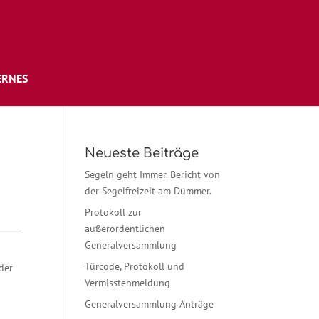
ERNES
Neueste Beiträge
Segeln geht Immer. Bericht von
der Segelfreizeit am Dümmer.
Protokoll zur
außerordentlichen
Generalversammlung
Türcode, Protokoll und
der
Vermisstenmeldung
Generalversammlung Anträge