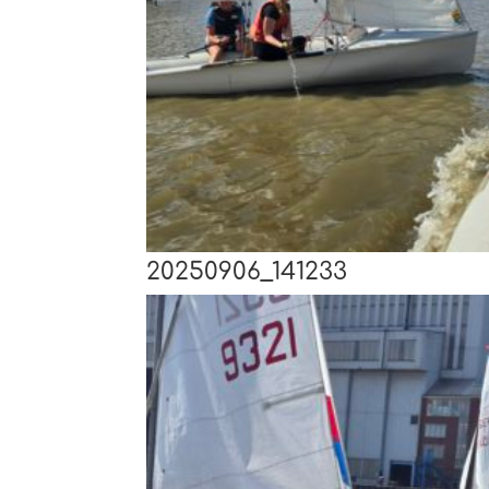
20250906_141233