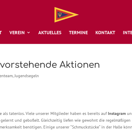
T
VEREIN
AKTUELLES
TERMINE
KONTAKT
INT
evorstehende Aktionen
fenteam
,
Jugendsegeln
als tatenlos. Viele unserer Mitglieder haben es bereits auf
Instagram
un
gelernt und geboßelt. Gleichzeitig liefen wie gewohnt die regelmäßigen
Aufmerksamkeit benötigen. Einige unserer “Schmuckstücke“ in der Halle kön