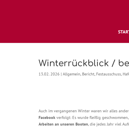
STAR
Winterrückblick / b
13.02. 2026
|
Allgemein
,
Bericht
,
Festausschuss
,
Ha
Auch im vergangenen Winter waren wir alles andere 
Facebook
verfolgt: Es wurde fleißig geschwommen, 
Arbeiten an unseren Booten
, die jedes Jahr viel 