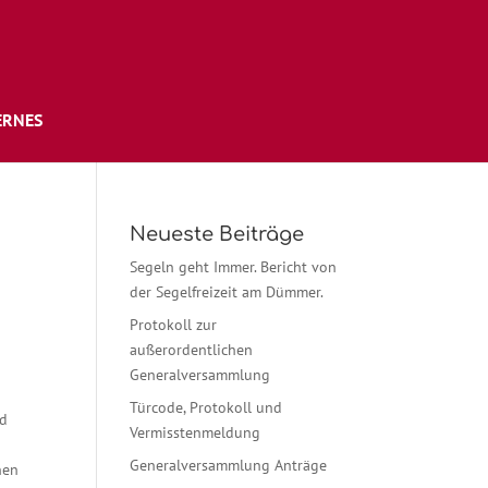
ERNES
Neueste Beiträge
Segeln geht Immer. Bericht von
der Segelfreizeit am Dümmer.
Protokoll zur
außerordentlichen
Generalversammlung
Türcode, Protokoll und
d
Vermisstenmeldung
Generalversammlung Anträge
nen