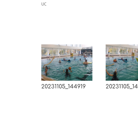
UC
20231105_144919
20231105_1