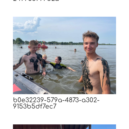
b0e32239-579a-4873-a302-
9153b5df7ec7