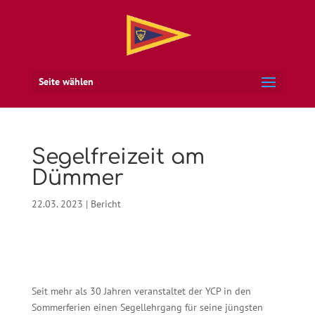
Seite wählen
Segelfreizeit am
Dümmer
22.03. 2023
|
Bericht
Seit mehr als 30 Jahren veranstaltet der YCP in den
Sommerferien einen Segellehrgang für seine jüngsten