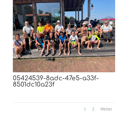
05424539-8adc-47e5-a33f-
8501dc10a23f
1
2
Weiter