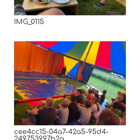
IMG_0115
cee4cc15-04a7-42a5-95d4-
249753997b2a