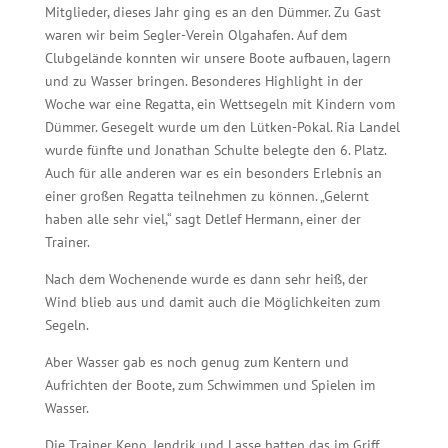
Mitglieder, dieses Jahr ging es an den Dümmer. Zu Gast
waren wir beim Segler-Verein Olgahafen. Auf dem
Clubgelände konnten wir unsere Boote aufbauen, lagern
und zu Wasser bringen. Besonderes Highlight in der
Woche war eine Regatta, ein Wettsegeln mit Kindern vom
Dümmer. Gesegelt wurde um den Lütken-Pokal. Ria Landel
wurde fünfte und Jonathan Schulte belegte den 6. Platz.
Auch für alle anderen war es ein besonders Erlebnis an
einer großen Regatta teilnehmen zu können. „Gelernt
haben alle sehr viel,“ sagt Detlef Hermann, einer der
Trainer.
Nach dem Wochenende wurde es dann sehr heiß, der
Wind blieb aus und damit auch die Möglichkeiten zum
Segeln.
Aber Wasser gab es noch genug zum Kentern und
Aufrichten der Boote, zum Schwimmen und Spielen im
Wasser.
Die Trainer Keno, Jendrik und Lasse hatten das im Griff.