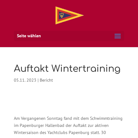
Seite wählen
Auftakt Wintertraining
05.11. 2023
|
Bericht
Am Vergangenen Sonntag fand mit dem Schwimmtraining
im Papenburger Hallenbad der Auftakt zur aktiven
Wintersaison des Yachtclubs Papenburg statt. 30