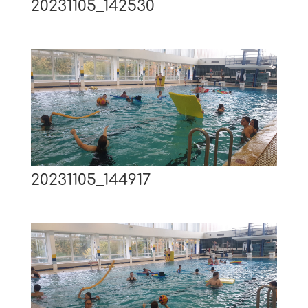
20231105_142530
20231105_144917