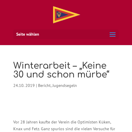
Seite wählen
Winterarbeit – „Keine
30 und schon mürbe“
24.10. 2019
|
Bericht
,
Jugendsegeln
Vor 28 Jahren kaufte der Verein die Optimisten Küken,
Knax und Fetz. Ganz spurlos sind die vielen Versuche für