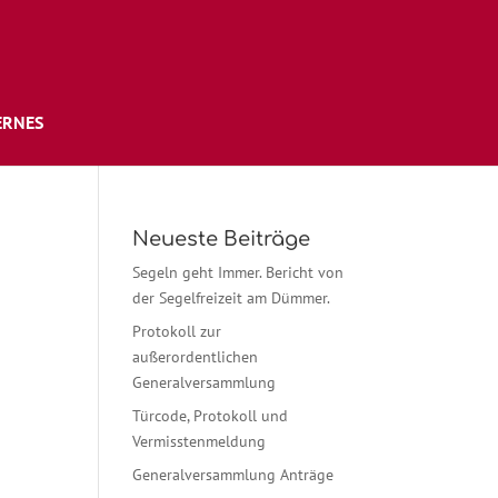
ERNES
Neueste Beiträge
Segeln geht Immer. Bericht von
der Segelfreizeit am Dümmer.
Protokoll zur
außerordentlichen
Generalversammlung
Türcode, Protokoll und
Vermisstenmeldung
Generalversammlung Anträge