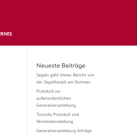
ERNES
Neueste Beiträge
Segeln geht Immer. Bericht von
der Segelfreizeit am Dümmer.
Protokoll zur
außerordentlichen
Generalversammlung
Türcode, Protokoll und
Vermisstenmeldung
Generalversammlung Anträge