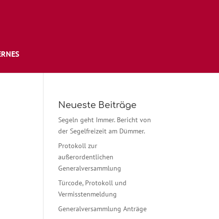
ERNES
Neueste Beiträge
Segeln geht Immer. Bericht von
der Segelfreizeit am Dümmer.
Protokoll zur
außerordentlichen
Generalversammlung
Türcode, Protokoll und
Vermisstenmeldung
Generalversammlung Anträge