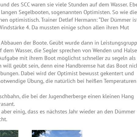
nd des SCC waren sie viele Stunden auf dem Wasser. Eb
m langen Segelbooten, sogenannten Optimisten. So wie di
nen optimistisch. Trainer Detlef Hermann: “Der Dümmer is
Windstärke 4. Da mussten einige schon allen ihren Mut
d Abbauen der Boote. Geübt wurde dann in Leistungsgrupp
 dem Wasser, die Segler sprechen von Wenden und Halse
 Aufgabe mit ihrem Boot möglichst schneller zu segeln als
 will geübt sein, denn eine Handbremse hat das Boot nic
übungen. Dabei wird der Optimist bewusst gekentert und
notwendige Übung, die natürlich bei heißen Temperaturen
tschbahn, die bei der Jugendherberge einen kleinen Hang
rasant.
ch aber einig, dass es nächstes Jahr wieder an den Dümmer
cht.