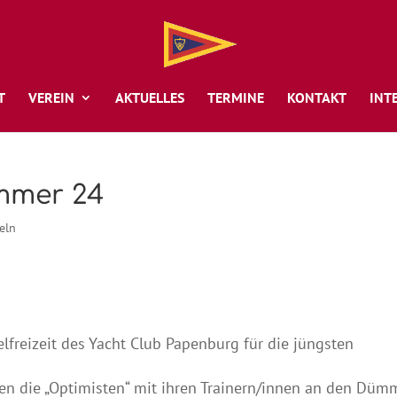
T
VEREIN
AKTUELLES
TERMINE
KONTAKT
INT
ümmer 24
eln
lfreizeit des Yacht Club Papenburg für die jüngsten
en die „Optimisten“ mit ihren Trainern/innen an den Dümm