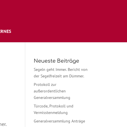
ERNES
Neueste Beiträge
Segeln geht Immer. Bericht von
der Segelfreizeit am Dümmer.
Protokoll zur
außerordentlichen
Generalversammlung
Türcode, Protokoll und
Vermisstenmeldung
Generalversammlung Anträge
er.