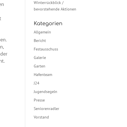
Winterrückblick /
en
bevorstehende Aktionen
e
t
Kategorien
Allgemein
en.
Bericht
n,
Festausschuss
 der
Galerie
ht.
Garten
Hafenteam
J24
Jugendsegeln
Presse
Seniorenradler
Vorstand