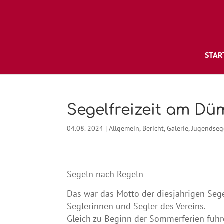
STAR
Segelfreizeit am D
04.08. 2024
|
Allgemein
,
Bericht
,
Galerie
,
Jugendseg
Segeln nach Regeln
Das war das Motto der diesjährigen Sege
Seglerinnen und Segler des Vereins.
Gleich zu Beginn der Sommerferien fuhr