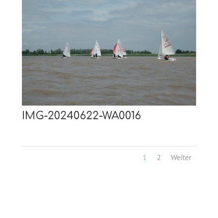
IMG-20240622-WA0016
1
2
Weiter