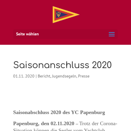
Seite wählen
Saisonanschluss 2020
01.11. 2020
|
Bericht
,
Jugendsegeln
,
Presse
Saisonabschluss 2020 des YC Papenburg
Papenburg, den 02.11.2020
Trotz der Corona-
–
Situation können die Segler vom Yachtclub