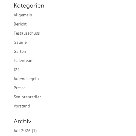
Neueste Beiträge
Segeln geht Immer. Bericht von der Segelfreizeit am
Dümmer.
Protokoll zur außerordentlichen Generalversammlung
Türcode, Protokoll und Vermisstenmeldung
Generalversammlung Anträge
Winterrückblick / bevorstehende Aktionen
Kategorien
Allgemein
Bericht
Festausschuss
Galerie
Garten