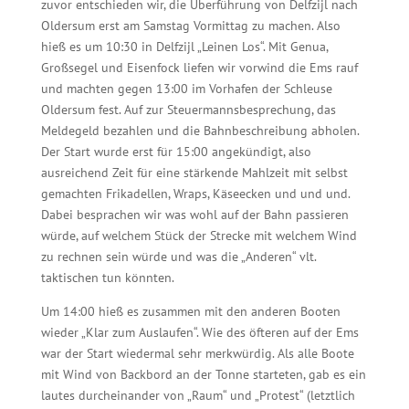
zuvor entschieden wir, die Überführung von Delfzijl nach
Oldersum erst am Samstag Vormittag zu machen. Also
hieß es um 10:30 in Delfzijl „Leinen Los“. Mit Genua,
Großsegel und Eisenfock liefen wir vorwind die Ems rauf
und machten gegen 13:00 im Vorhafen der Schleuse
Oldersum fest. Auf zur Steuermannsbesprechung, das
Meldegeld bezahlen und die Bahnbeschreibung abholen.
Der Start wurde erst für 15:00 angekündigt, also
ausreichend Zeit für eine stärkende Mahlzeit mit selbst
gemachten Frikadellen, Wraps, Käseecken und und und.
Dabei besprachen wir was wohl auf der Bahn passieren
würde, auf welchem Stück der Strecke mit welchem Wind
zu rechnen sein würde und was die „Anderen“ vlt.
taktischen tun könnten.
Um 14:00 hieß es zusammen mit den anderen Booten
wieder „Klar zum Auslaufen“. Wie des öfteren auf der Ems
war der Start wiedermal sehr merkwürdig. Als alle Boote
mit Wind von Backbord an der Tonne starteten, gab es ein
lautes durcheinander von „Raum“ und „Protest“ (letztlich