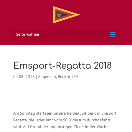
Seite wählen
Emsport-Regatta 2018
04.06. 2018
|
Allgemein
,
Bericht
,
J24
Am Sonntag starteten unsere beiden J24 bei der Emsport
Regatta, die jedes Jahr vom SC Oldersum durchgeführt
wird. Auf Grund der ungünstigen Tiede in der Woche