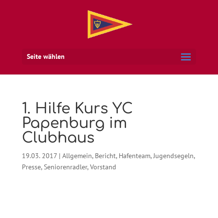
Seite wählen
1. Hilfe Kurs YC
Papenburg im
Clubhaus
19.03. 2017
|
Allgemein
,
Bericht
,
Hafenteam
,
Jugendsegeln
,
Presse
,
Seniorenradler
,
Vorstand