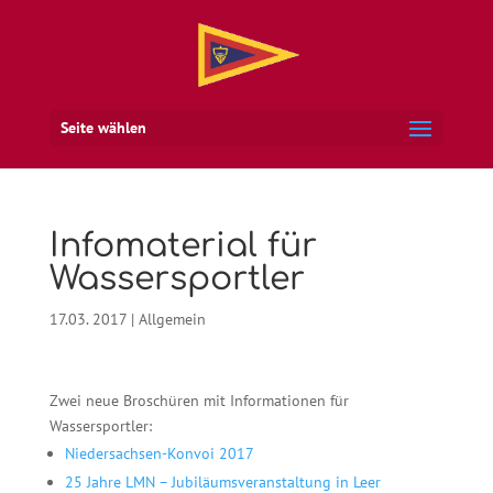
Seite wählen
Infomaterial für
Wassersportler
17.03. 2017
|
Allgemein
Zwei neue Broschüren mit Informationen für
Wassersportler:
Niedersachsen-Konvoi 2017
25 Jahre LMN – Jubiläumsveranstaltung in Leer