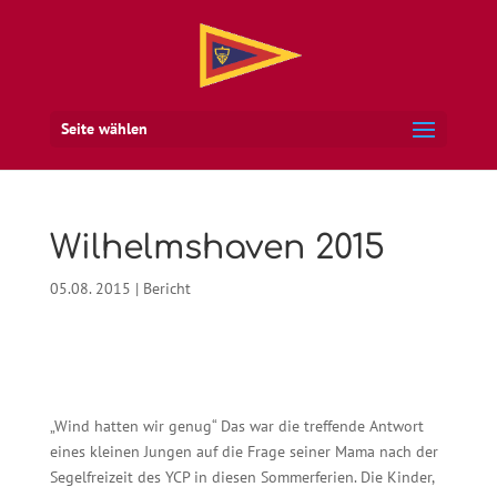
Seite wählen
Wilhelmshaven 2015
05.08. 2015
|
Bericht
„Wind hatten wir genug“ Das war die treffende Antwort
eines kleinen Jungen auf die Frage seiner Mama nach der
Segelfreizeit des YCP in diesen Sommerferien. Die Kinder,