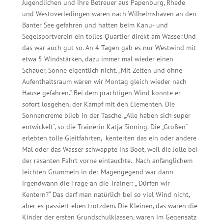
Jugendlichen und ihre Betreuer aus Papenburg, Rhede
und Westoverledingen waren nach Wilhelmshaven an den
Banter See gefahren und hatten beim Kanu- und
Segelsportverein ein tolles Quartier direkt am Wasser.Und
das war auch gut so. An 4 Tagen gab es nur Westwind mit
etwa 5 Windstärken, dazu immer mal wieder einen
Schauer, Sonne eigentlich nicht. „Mit Zelten und ohne
Aufenthaltsraum wären wir Montag gleich wieder nach
Hause gefahren.“ Bei dem prächtigen Wind konnte er
sofort losgehen, der Kampf mit den Elementen. Die
Sonnencreme blieb in der Tasche. „Alle haben sich super
entwickelt“, so die Trainerin Katja Sinning. Die „Großen“
erlebten tolle Gleitfahrten, kenterten das ein oder andere
Mal oder das Wasser schwappte ins Boot, weil die Jolle bei
der rasanten Fahrt vorne eintauchte. Nach anfänglichem
leichten Grummeln in der Magengegend war dann
irgendwann die Frage an die Trainer: „ Dürfen wir
Kentern?“ Das darf man natürlich bei so viel Wind nicht,
aber es passiert eben trotzdem. Die Kleinen, das waren die
Kinder der ersten Grundschulklassen, waren im Gegensatz