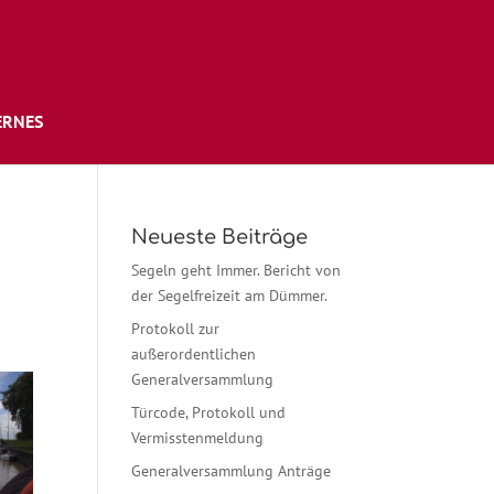
ERNES
Neueste Beiträge
Segeln geht Immer. Bericht von
der Segelfreizeit am Dümmer.
Protokoll zur
außerordentlichen
Generalversammlung
Türcode, Protokoll und
Vermisstenmeldung
Generalversammlung Anträge