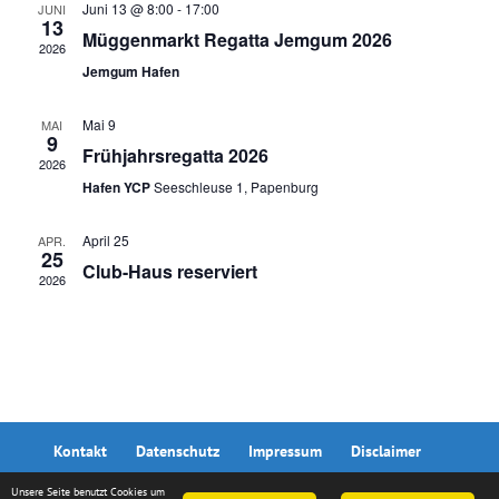
Navig
Juni 13 @ 8:00
-
17:00
JUNI
13
Müggenmarkt Regatta Jemgum 2026
2026
Jemgum Hafen
Mai 9
MAI
9
Frühjahrsregatta 2026
2026
Hafen YCP
Seeschleuse 1, Papenburg
April 25
APR.
25
Club-Haus reserviert
2026
Kontakt
Datenschutz
Impressum
Disclaimer
Unsere Seite benutzt Cookies um