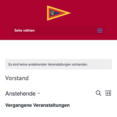
Seite wählen
Es sind keine anstehenden Veranstaltungen vorhanden.
Vorstand
Veran
Ve
Anstehende
Suche
Liste
An
Suche
Datum
Na
Vergangene Veranstaltungen
und
wählen.
Ansich