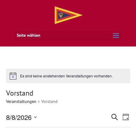
Seite wählen
Es sind keine anstehenden Veranstaltungen vorhanden.
Vorstand
Veranstaltungen
Vorstand
Veran
Ve
8/8/2026
Suche
Tag
An
Suche
Datum
Na
und
wählen.