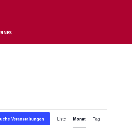
ERNES
Veranstaltung
Ansichten-
uche Veranstaltungen
Liste
Monat
Tag
Navigation