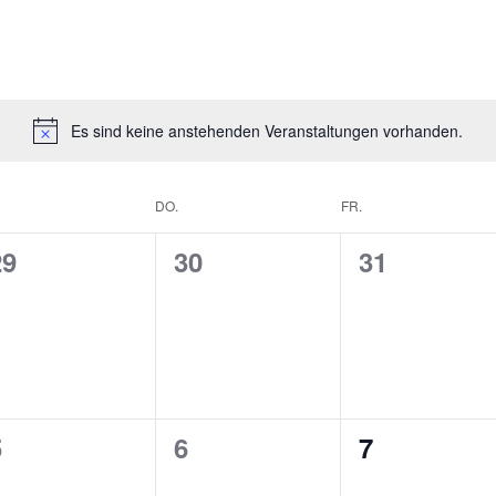
Es sind keine anstehenden Veranstaltungen vorhanden.
DO.
FR.
0
0
0
29
30
31
n,
eranstaltungen,
Veranstaltungen,
Veranstalt
0
0
0
5
6
7
n,
eranstaltungen,
Veranstaltungen,
Veranstalt