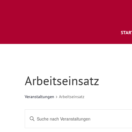
STAR
Arbeitseinsatz
Veranstaltungen
Arbeitseinsatz
Veranstaltungen
Bitte
Suche
Schlüsselwort
und
eingeben.