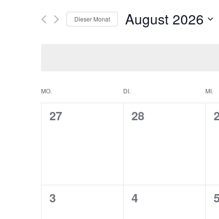
Ansichten,
Suche
August 2026
Navigation
nach
Dieser Monat
Veranstaltungen
Datum
Schlüsselwort.
wählen.
Kalender
MO.
DI.
MI.
von
0
0
27
28
Veranstaltungen
Veranstaltungen,
Veranstaltunge
V
0
0
3
4
Veranstaltungen,
Veranstaltunge
V