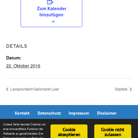
Zum Kalender
hinzufügen
DETAILS
Datum:
22. Oktober 2016
Lampionfahrt Gallimarkt Leer
Slipfete
Kontakt
Datenschutz
Impressum
Disclaimer
Unsere Seite benutzt Cookies um
Cookie
Cookie nicht
eine einwandfreie Funktion der
akzeptieren
zulassen
Webseite zu gewährleisten. Die