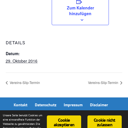
Zum Kalender
hinzufügen
DETAILS
Datum:
29. Oktober 2016
Vereins-Slip-Termin
Vereins-Slip-Termin
Kontakt
Datenschutz
Impressum
Disclaimer
Unsere Seite benutzt Cookies um
Cookie
Cookie nicht
eine einwandfreie Funktion der
akzeptieren
zulassen
Webseite zu gewährleisten. Die