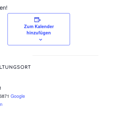
en!
Zum Kalender
hinzufügen
LTUNGSORT
1
6871
Google
en