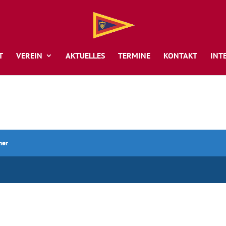
T
VEREIN
AKTUELLES
TERMINE
KONTAKT
INT
mer