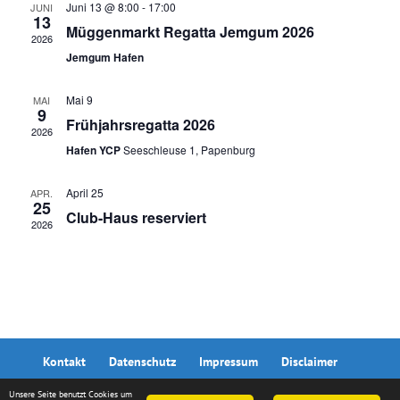
Navig
Juni 13 @ 8:00
-
17:00
JUNI
13
Müggenmarkt Regatta Jemgum 2026
2026
Jemgum Hafen
Mai 9
MAI
9
Frühjahrsregatta 2026
2026
Hafen YCP
Seeschleuse 1, Papenburg
April 25
APR.
25
Club-Haus reserviert
2026
Kontakt
Datenschutz
Impressum
Disclaimer
Unsere Seite benutzt Cookies um