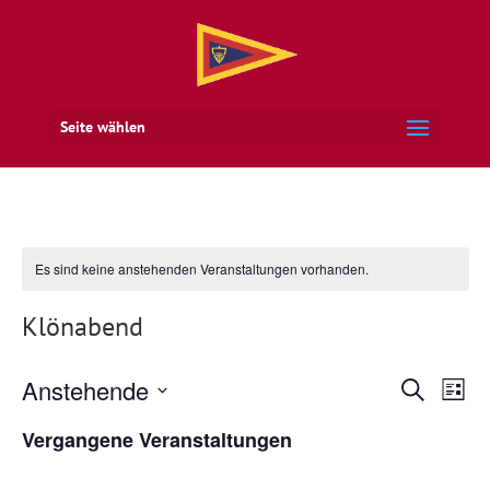
Seite wählen
Es sind keine anstehenden Veranstaltungen vorhanden.
Klönabend
Veran
Ve
Anstehende
Suche
Liste
An
Suche
Datum
Na
Vergangene Veranstaltungen
und
wählen.
Ansich