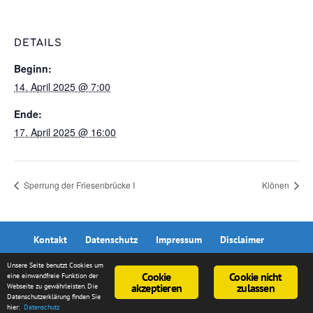
DETAILS
Beginn:
14. April 2025 @ 7:00
Ende:
17. April 2025 @ 16:00
Sperrung der Friesenbrücke I
Klönen
Kontakt
Datenschutz
Impressum
Disclaimer
Unsere Seite benutzt Cookies um
Cookie
Cookie nicht
eine einwandfreie Funktion der
akzeptieren
zulassen
Webseite zu gewährleisten. Die
Datenschutzerklärung finden Sie
© 2026 metapixel | Kai Kranz
hier:
Datenschutz