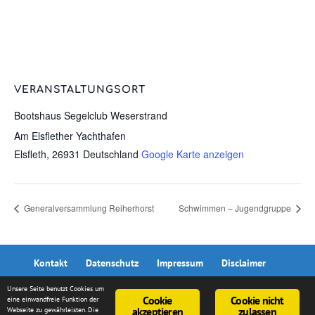
VERANSTALTUNGSORT
Bootshaus Segelclub Weserstrand
Am Elsflether Yachthafen
Elsfleth
,
26931
Deutschland
Google Karte anzeigen
Generalversammlung Reiherhorst
Schwimmen – Jugendgruppe
Kontakt
Datenschutz
Impressum
Disclaimer
Unsere Seite benutzt Cookies um
Cookie
Cookie nicht
eine einwandfreie Funktion der
akzeptieren
zulassen
Webseite zu gewährleisten. Die