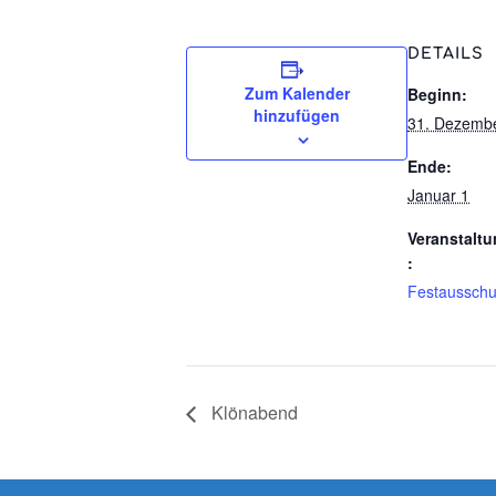
DETAILS
Zum Kalender
Beginn:
hinzufügen
31. Dezemb
Ende:
Januar 1
Veranstaltu
:
Festaussch
Klönabend