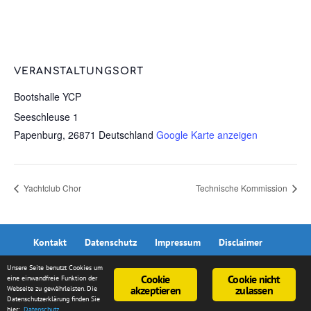
VERANSTALTUNGSORT
Bootshalle YCP
Seeschleuse 1
Papenburg
,
26871
Deutschland
Google Karte anzeigen
Yachtclub Chor
Technische Kommission
Kontakt
Datenschutz
Impressum
Disclaimer
Unsere Seite benutzt Cookies um
Cookie
Cookie nicht
eine einwandfreie Funktion der
akzeptieren
zulassen
Webseite zu gewährleisten. Die
Datenschutzerklärung finden Sie
© 2026 metapixel | Kai Kranz
hier:
Datenschutz