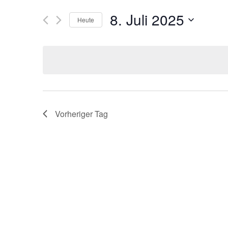
Ansichten,
Suche
8. Juli 2025
Navigation
nach
Heute
Veranstaltungen
Datum
Schlüsselwort.
wählen.
Vorheriger Tag