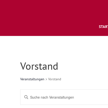
STAR
Vorstand
Veranstaltungen
Vorstand
Veranstaltungen
Bitte
Suche
Schlüsselwort
und
eingeben.